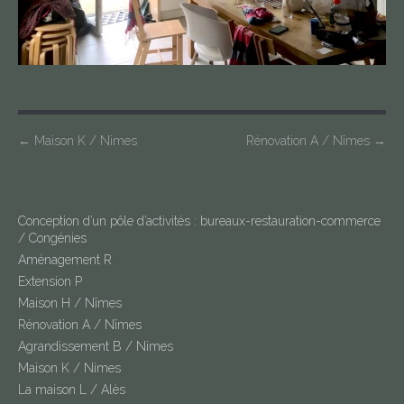
P
←
Maison K / Nimes
Rénovation A / Nîmes
→
o
s
t
Conception d’un pôle d’activités : bureaux-restauration-commerce
/ Congénies
n
Aménagement R
a
Extension P
v
Maison H / Nîmes
i
Rénovation A / Nîmes
g
Agrandissement B / Nimes
a
Maison K / Nimes
La maison L / Alès
t