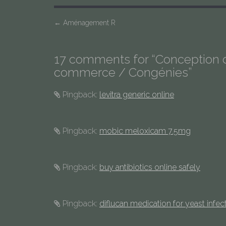
P
←
Aménagement R
o
s
17 comments for “
Conception d
t
commerce / Congénies
”
n
a
Pingback:
levitra generic online
v
i
Pingback:
mobic meloxicam 7.5mg
g
a
t
Pingback:
buy antibiotics online safely
i
o
Pingback:
diflucan medication for yeast infec
n