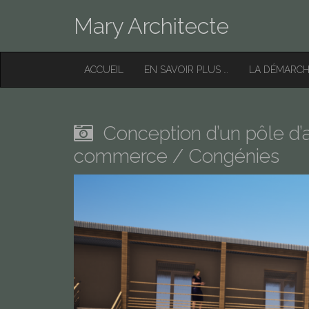
Mary Architecte
M
S
ACCUEIL
EN SAVOIR PLUS …
LA DÉMARC
K
A
I
I
P
T
N
O
Conception d’un pôle d’a
M
C
O
commerce / Congénies
E
N
N
T
E
U
N
T