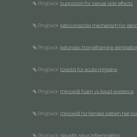
Pingback:
bupropion for sexual side effects
Pingback:
ketoconazole mechanism for dand
Pingback:
ketorolac tromethamine eliminatio
Pingback:
toradol for acute migraine
Pingback:
minoxidil foam vs liquid evidence
Pingback:
minoxidil for female pattern hair lo
Pingback:
sinusitis sinus inflammation